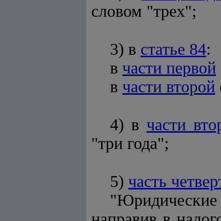
словом "трех";
3) в
статье 84
:
в
части первой
в
части второй
4) в
части вто
"три года";
5)
часть четве
"Юридически
направив в налог