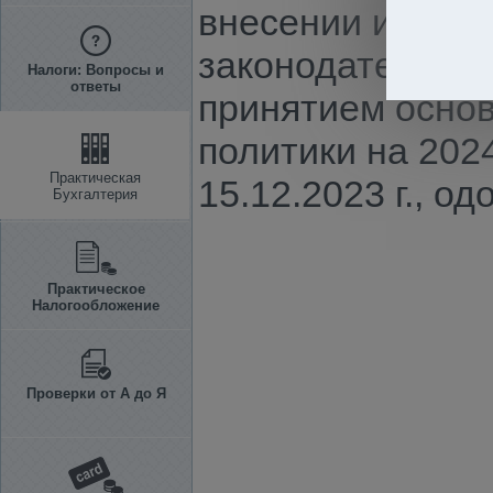
внесении измене
законодательные
Налоги: Вопросы и
ответы
принятием осно
политики на 202
Практическая
15.12.2023 г., о
Бухгалтерия
Практическое
Налогообложение
Проверки от А до Я