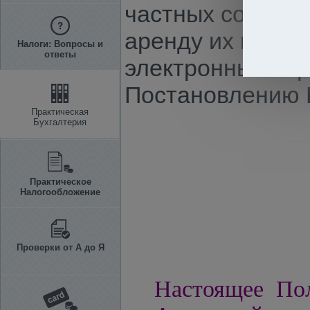
частных собстве
аренду их имуще
Налоги: Вопросы и
ответы
электронный тор
Постановлению КМ
Практическая
Бухгалтерия
Практическое
Налогообложение
Проверки от А до Я
Настоящее Пол