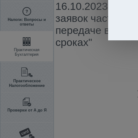
16.10.2023 г. N
заявок частных 
Налоги: Вопросы и
ответы
передаче в арен
сроках"
Практическая
Бухгалтерия
Практическое
Налогообложение
Проверки от А до Я