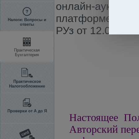
онлайн-аукционо
платформе "E-au
Налоги: Вопросы и
ответы
РУз от 12.01.2022
Практическая
Бухгалтерия
Практическое
Налогообложение
Проверки от А до Я
Настоящее Пол
Авторский пере