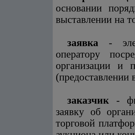
основании поряд
выставлении на т
заявка
- элек
оператору поср
организации и 
(предоставлении в
заказчик
- фи
заявку об орган
торговой платфор
аукциона или кон