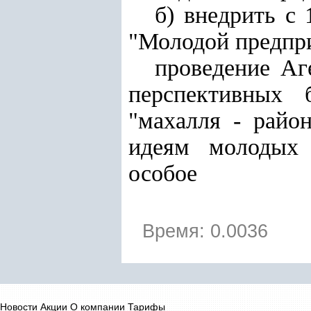
б) внедрить с
"Молодой предпр
проведение Аг
перспективных 
"махалля - райо
идеям молодых 
особое
Время: 0.0036
Новости
Акции
О компании
Тарифы