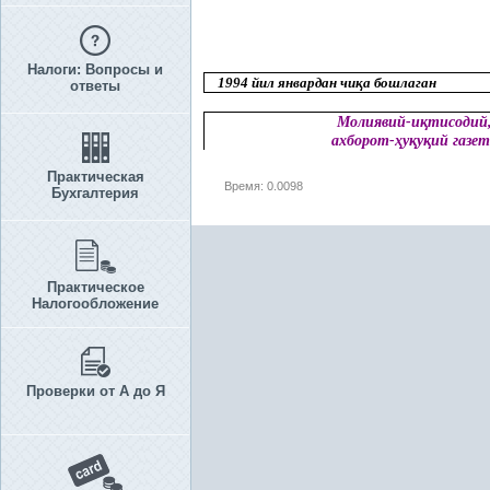
Налоги: Вопросы и
1994 йил январдан чи
қ
а бошлаган
ответы
Молиявий-и
қ
тисодий
ахборот-
ҳ
у
қ
у
қ
ий газет
Практическая
Время: 0.0098
Бухгалтерия
Практическое
Налогообложение
Проверки от А до Я