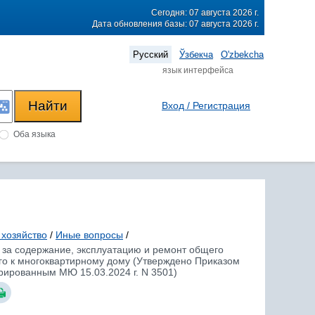
Сегодня: 07 августа 2026 г.
Дата обновления базы: 07 августа 2026 г.
Русский
Ўзбекча
O'zbekcha
язык интерфейса
Вход / Регистрация
Оба языка
хозяйство
/
Иные вопросы
/
за содержание, эксплуатацию и ремонт общего
его к многоквартирному дому (Утверждено Приказом
трированным МЮ 15.03.2024 г. N 3501)