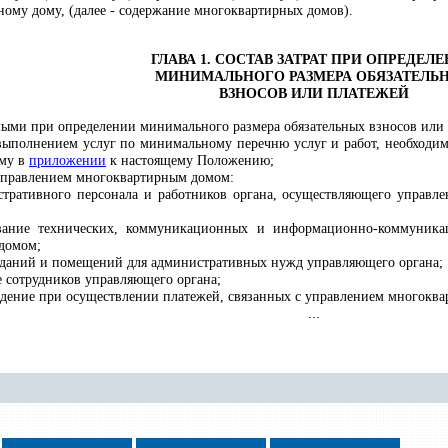
ому дому, (далее - содержание многоквартирных домов).
ГЛАВА 1. СОСТАВ ЗАТРАТ ПРИ ОПРЕДЕЛ
МИНИМАЛЬНОГО РАЗМЕРА ОБЯЗАТЕЛЬ
ВЗНОСОВ ИЛИ ПЛАТЕЖЕЙ
мыми при определении минимального размера обязательных взносов или 
с выполнением услуг по минимальному перечню услуг и работ, необходи
ому в
приложении
к настоящему Положению;
с управлением многоквартирным домом:
стративного персонала и работников органа, осуществляющего управл
вание технических, коммуникационных и информационно-коммуникац
домом;
зданий и помещений для административных нужд управляющего органа;
е сотрудников управляющего органа;
дение при осуществлении платежей, связанных с управлением многоква
...