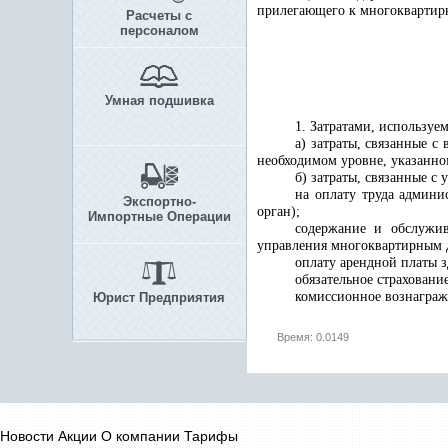
прилегающего к многоквартирн
Расчеты с
персоналом
Умная подшивка
1. Затратами, используе
а) затраты, связанные 
необходимом уровне, указанн
б) затраты, связанные 
на оплату труда админи
Экспортно-
орган);
Импортные Операции
содержание и обслужи
управления многоквартирным 
оплату арендной платы 
обязательное страховани
комиссионное вознаграж
Юрист Предприятия
Время: 0.0149
Новости
Акции
О компании
Тарифы