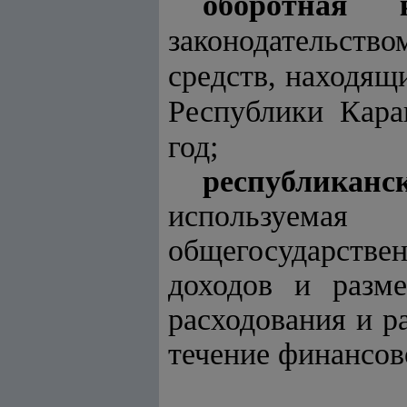
оборотная к
законодательст
средств, находящ
Республики Кара
год;
республиканс
используем
общегосударстве
доходов и разм
расходования и р
течение финансово