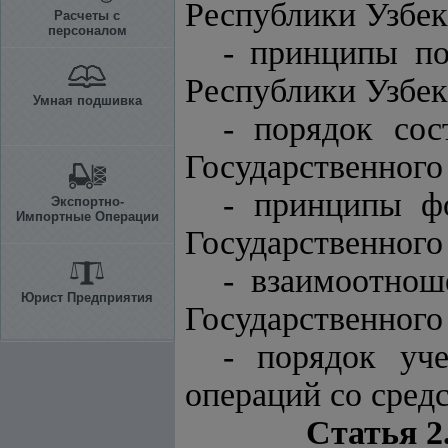
Республики Узбек
Расчеты с
персоналом
- принципы по
Республики Узбек
Умная подшивка
- порядок сос
Государственного
- принципы ф
Экспортно-
Импортные Операции
Государственного
- взаимоотно
Юрист Предприятия
Государственного
- порядок уч
операций со сред
Статья 2