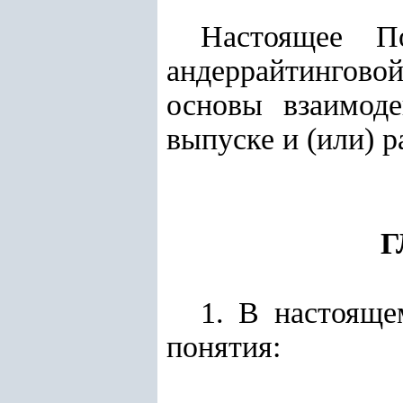
Настоящее По
андеррайтингово
основы взаимод
выпуске и (или) 
Г
1. В настоящ
понятия: