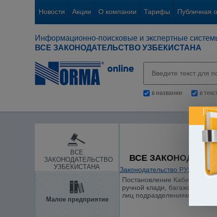
Новости
Акции
О компании
Тарифы
Публичная 
Информационно-поисковые и экспертные систем
ВСЕ ЗАКОНОДАТЕЛЬСТВО УЗБЕКИСТАНА
в названии
в тек
ВСЕ
ВСЕ ЗАКОНОДАТЕЛ
ЗАКОНОДАТЕЛЬСТВО
УЗБЕКИСТАНА
Законодательство РУз
/
Тамож
Постановление Кабинета Мини
ручной клади, багажа и личн
лиц подразделениями авиаци
Малое предприятие