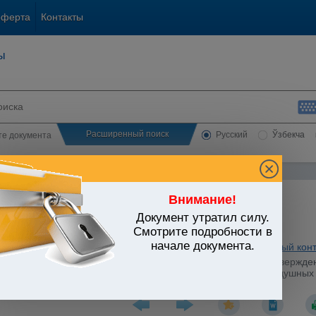
оферта
Контакты
ы
Расширенный поиск
Русский
Ўзбекча
сте документа
Внимание!
Документ утратил силу.
ЬСТВО УЗБЕКИСТАНА
Смотрите подробности в
начале документа.
енное законодательство
/
Утратившие силу акты
/
Таможенный контр
стров Республики Узбекистан от 29.04.1997 г. N 219 "Об утвержд
ого досмотра пассажиров, членов экипажей гражданских воздушных
онной безопасности СНБ-УСНБ Республики Узбекистан"