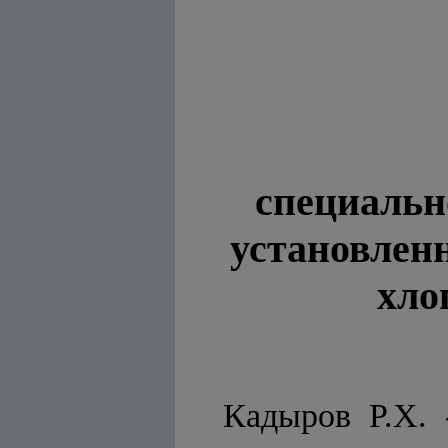
специальн
установлен
хло
Кадыров Р.Х. 