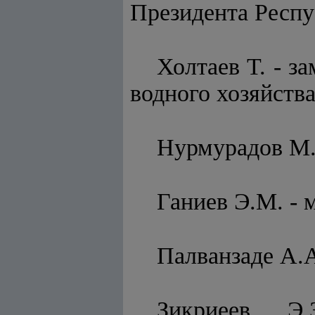
Президента Респу
Холтаев Т. - з
водного хозяйств
Нурмурадов М.
Ганиев Э.М. - 
Палванзаде А.
Зикриеев Э.