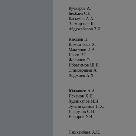
Кучкаров А.
Бекбаев С.Б.
Касымов А.А.
Эшмирзаев К.
Абдужабаров З.И.
Каюмов Н.
Кимсанбаев X.
Максудов И.А.
Исаев Р.С.
Жалилов О.
Ибрагимов Ш.И.
Эгамбердиев А.
Ходжиев А.Х.
Юлдашев А.А.
Исканов Х.И.
Худайкулов И.И.
Зульпитдинов Н.Х.
Наврузов С.Н.
Насыров У.Н.
Ташкенбаев А.К.