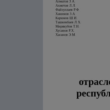
Алматов З.А.
Ахметов Л.Л.
Файзуллаев Р.Ф.
Хакимов З.А.
Каримов Ш.И.
Ташкенбаев Л.Х.
Мирякубов Т.Н.
Хусанов Р.Х.
Хасанов Э.М.
отрасл
респуб