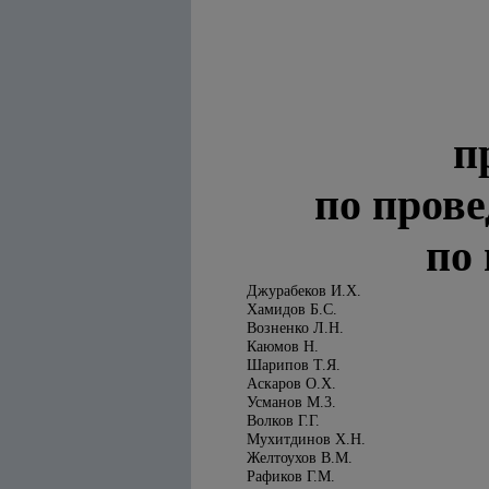
п
по пров
по
Джурабеков И.Х.
Хамидов Б.С.
Возненко Л.Н.
Каюмов Н.
Шарипов Т.Я.
Аскаров О.Х.
Усманов М.3.
Волков Г.Г.
Мухитдинов Х.Н.
Желтоухов В.М.
Рафиков Г.М.