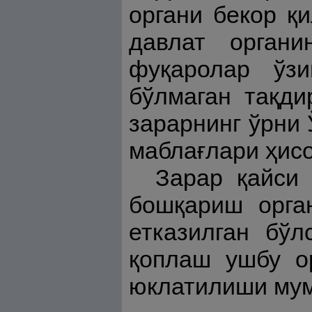
органи бекор қ
давлат органи
фуқаролар ўзи
бўлмаган тақди
зарарнинг ўрни
маблағлари ҳис
Зарар қайси 
бошқариш орга
етказилган бўл
қоплаш ушбу о
юклатилиши мум