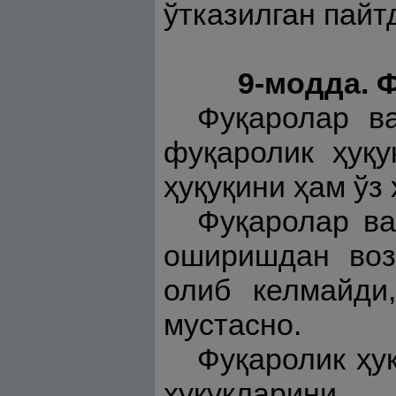
ўтказилган пайт
9-модда. 
Фуқаролар в
фуқаролик ҳуқ
ҳуқуқини ҳам ўз
Фуқаролар ва
оширишдан воз
олиб келмайди
мустасно.
Фуқаролик ҳу
ҳуқуқларини