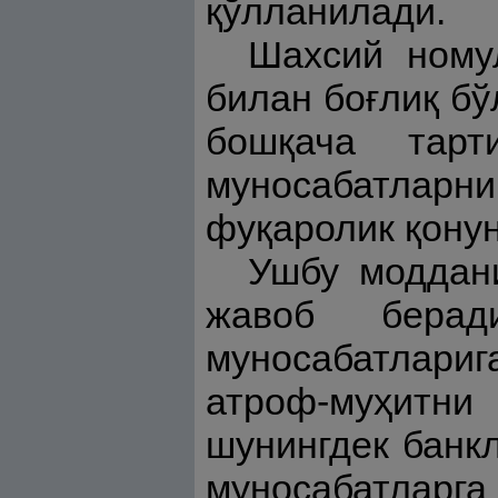
қўлланилади.
Шахсий ному
билан боғлиқ бў
бошқача тар
муносабатларн
фуқаролик қонун
Ушбу модда
жавоб берад
муносабатлариг
атроф-муҳитни
шунингдек банк
муносабатлар