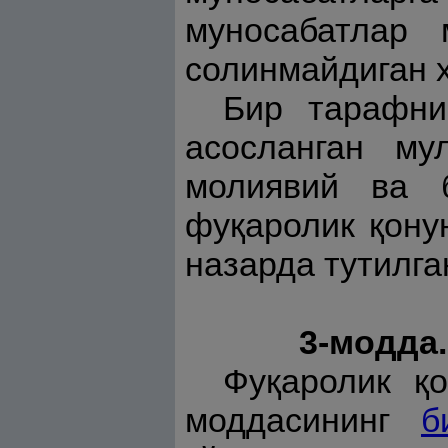
муносабатлар 
солинмайдиган 
Бир тарафни
асосланган му
молиявий ва б
фуқаролик қону
назарда тутилга
3-модда
Фуқаролик қо
моддасининг
б