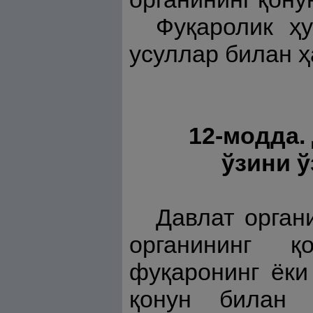
Фуқаролик ҳу
усуллар билан 
12-модда.
ўзини 
Давлат орган
органининг қ
фуқаронинг ёки
қонун билан қ