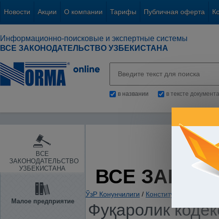
Новости
Акции
О компании
Тарифы
Публичная оферта
К
Информационно-поисковые и экспертные системы
ВСЕ ЗАКОНОДАТЕЛЬСТВО УЗБЕКИСТАНА
в названии
в тексте документ
ВСЕ
ЗАКОНОДАТЕЛЬСТВО
УЗБЕКИСТАНА
ВСЕ ЗАКОН
ЎзР Конунчилиги
/
Конституциялар ва ко
Малое предприятие
Фуқаролик кодекс