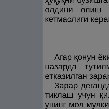
ҳуқуқни бузишг
олдини олиш у
кетмаслиги кера
Агар қонун ё
назарда тутил
етказилган зара
Зарар деганда
тиклаш учун қи
унинг мол-мулки