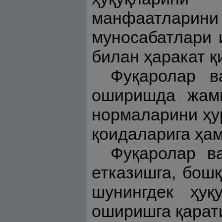
манфаатларин
муносабатлари 
билан ҳаракат қ
Фуқаролар в
оширишда жами
нормаларини ҳу
қоидаларига ҳам
Фуқаролар в
етказишга, бош
шунингдек ҳуқ
оширишга қарати