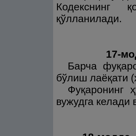
Кодекснинг қ
қўлланилади.
17-мо
Барча фуқаро
бўлиш лаёқати (
Фуқаронинг ҳ
вужудга келади 