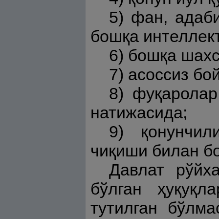
5) фан, адаб
бошқа интеллек
6) бошқа шахс
7) асоссиз бо
8) фуқаролар
натижасида;
9) қонунчил
чиқиши билан б
Давлат рўйх
бўлган ҳуқуқл
тутилган бўлма