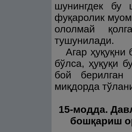
шунингдек бу 
фуқаролик муом
ололмай қолг
тушунилади.
Агар ҳуқуқни
бўлса, ҳуқуқи 
бой берилган
миқдорда тўлан
15-модда. Дав
бошқариш о