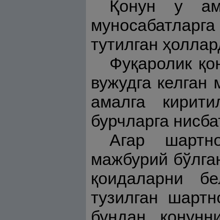
Қонун у ама
муносабатларга
тутилган ҳоллар
Фуқаролик қо
вужудга келган 
амалга кирити
бурчларга нисба
Агар шартн
мажбурий бўлга
қоидаларни бе
тузилган шартн
бундан қонунн