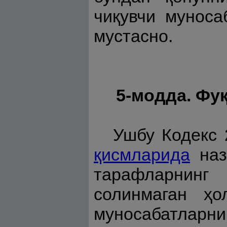
чиқувчи муноса
мустасно.
5-модда. Фу
Ушбу Кодекс
қисмларида
наз
тарафларнинг 
солинмаган ҳо
муносабатларни 