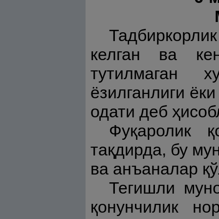
Тадбиркорлик
келган ва кен
тутилмаган х
ёзилганлиги ёки
одати деб ҳисоб
Фуқаролик қ
тақдирда, бу му
ва анъаналар қ
Тегишли муно
қонунчилик но