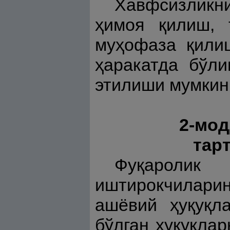
Хавфсизликни
ҳимоя қилиш, 
муҳофаза қилиш
ҳаракатда бўл
этилиши мумкин
2-мод
тар
Фуқаролик
иштирокчиларин
ашёвий ҳуқуқла
бўлган ҳуқуқла