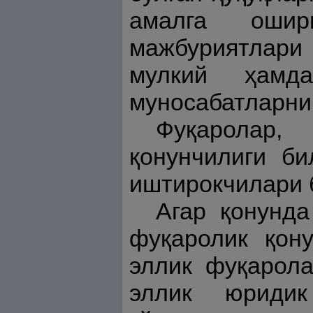
амалга ошир
мажбуриятлари
мулкий ҳамд
муносабатларни 
Фуқаролар,
қонунчилиги би
иштирокчилари 
Агар қонунда
фуқаролик қону
эллик фуқарола
эллик юридик