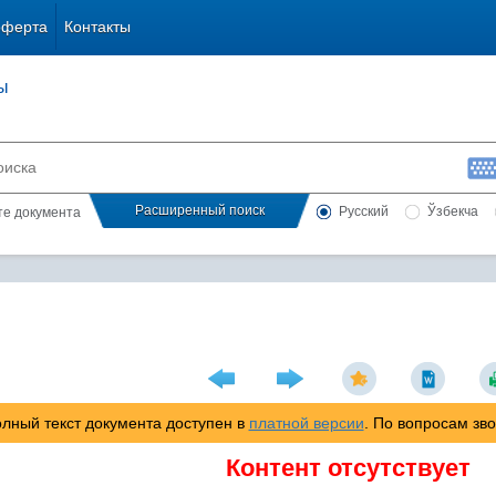
оферта
Контакты
ы
Расширенный поиск
Русский
Ўзбекча
сте документа
лный текст документа доступен в
платной версии
. По вопросам зв
Контент отсутствует