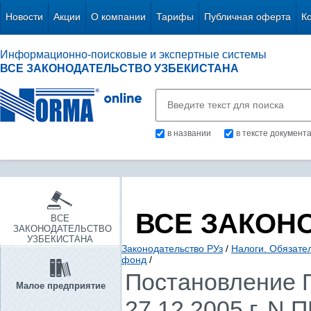
Новости
Акции
О компании
Тарифы
Публичная оферта
К
Информационно-поисковые и экспертные системы
ВСЕ ЗАКОНОДАТЕЛЬСТВО УЗБЕКИСТАНА
в названии
в тексте документ
ВСЕ ЗАКОН
ВСЕ
ЗАКОНОДАТЕЛЬСТВО
УЗБЕКИСТАНА
Законодательство РУз
/
Налоги. Обязате
фонд
/
Постановление П
Малое предприятие
27.12.2005 г. N 