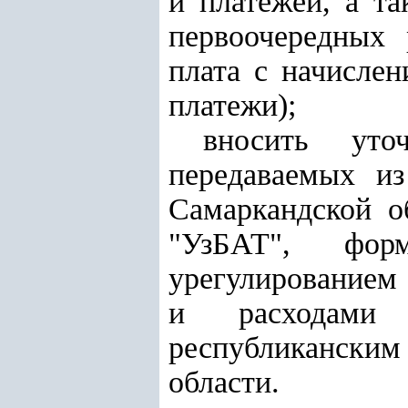
и платежей, а т
первоочередных 
плата с начисле
платежи);
вносить уто
передаваемых и
Самаркандской о
"УзБАТ", фор
урегулированием
и расходами 
республикански
области.