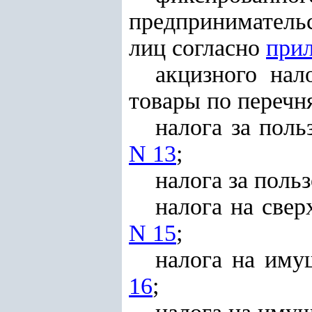
предприниматель
лиц согласно
при
акцизного нал
товары по перечн
налога за пол
N 13
;
налога за поль
налога на све
N 15
;
налога на иму
16
;