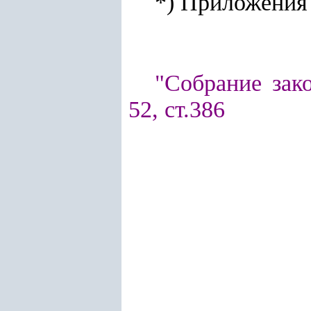
*
)
Приложения N
"Собрание зако
52, ст.386