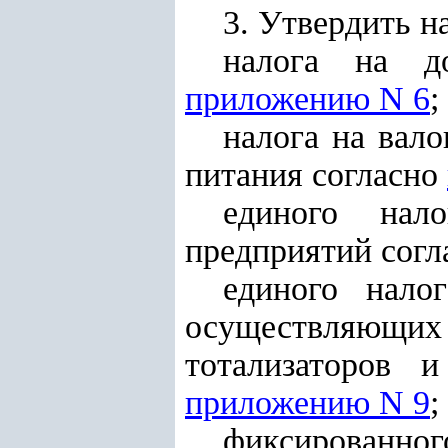
3. Утвердить на
налога на д
приложению N 6
;
налога на вал
питания согласно
единого нал
предприятий сог
единого нало
осуществляющи
тотализаторов 
приложению N 9
;
фиксирова