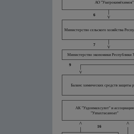
АО "Узагрокимёхимоя"
6
V
Министерство сельского хозяйства Респ
7
V
Министерство экономики Республики 
9
V
Баланс химических средств защиты 
АК "Уздонмахсулот" и ассоциация
"Узпахтасаноат"
^
^
16