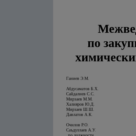
Межве
по заку
химических
Ганиев Э.М.
Абдусаматов Б.Х.
Сайдалиев С.С.
Мирзаев М.М.
Халияров Ю.Д.
Мирзаев Ш.Ш.
Давлатов А.К.
Очилов Р.О.
Саъдуллаев А.У.
по должности