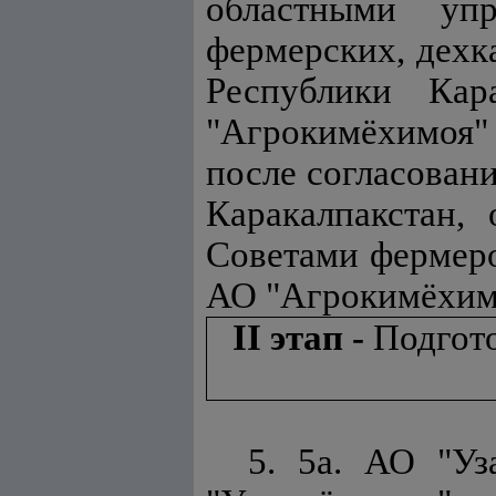
областными упр
фермерских, дехк
Республики Кар
"Агрокимёхимоя" 
после согласован
Каракалпакстан,
Советами фермеро
АО "Агрокимёхим
II этап -
Подгото
5. 5а. АО "Уз