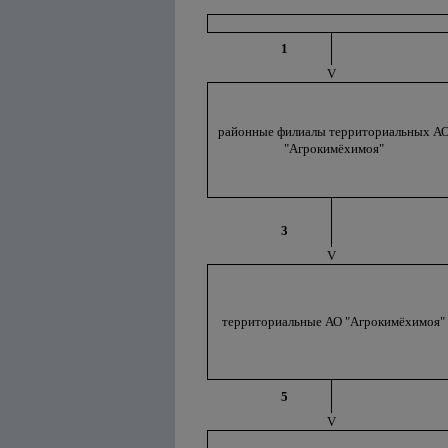
1
V
районные филиалы территориальных А
"Агрокимёхимоя"
3
V
территориальные АО "Агрокимёхимоя"
5
V