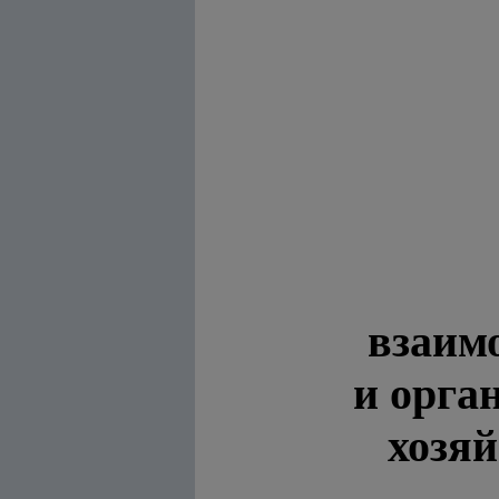
взаим
и орга
хозя