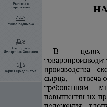
Расчеты с
НА
персоналом
Умная подшивка
Экспортно-
В целях у
Импортные Операции
товаропроизвод
производства с
Юрист Предприятия
сырца, отвеча
требованиям м
повышении их про
положения хлоп