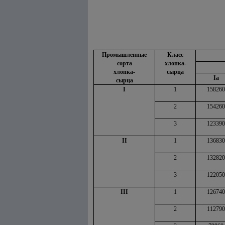
Промышленные
Класс
сорта
хлопка-
хлопка-
сырца
Iа
сырца
I
1
158260
2
154260
3
123390
II
1
136830
2
132820
3
122050
III
1
126740
2
112790