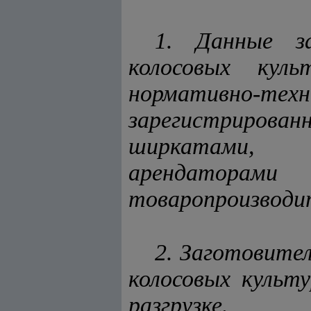
1. Данные з
колосовых кул
нормативно-те
зарегистрирова
ширкатами, ф
арендаторам
товаропроизводит
2. Заготовите
колосовых культ
разгрузке.