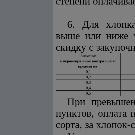
степени оплачива
6. Для хлопк
выше или ниже у
скидку с закупочн
Значение
микронейра ниже контрольного
предела на:
0,1
0,2
0,3
0,4
0,5
При превышен
пунктов, оплата п
сорта, за хлопок-с