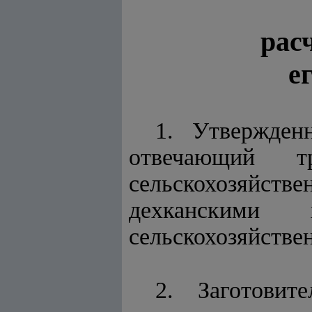
рас
е
1. Утвержден
отвечающий т
сельскохозяйств
дехканскими 
сельскохозяйстве
2. Заготовит