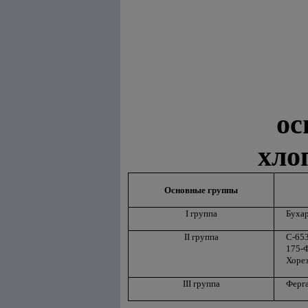
ос
хло
Основные группы
I группа
Бухар
II группа
С-653
175-Ф
Хорез
III группа
Ферга