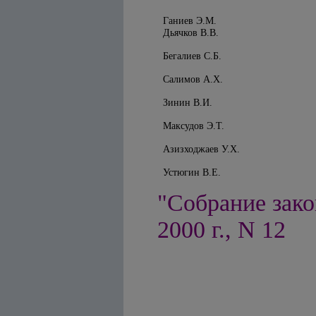
Ганиев Э.М.
Дьячков В.В.
Бегалиев С.Б.
Салимов А.Х.
Зинин В.И.
Максудов Э.Т.
Азизходжаев У.Х.
Устюгин В.Е.
"Собрание зако
2000 г., N 12