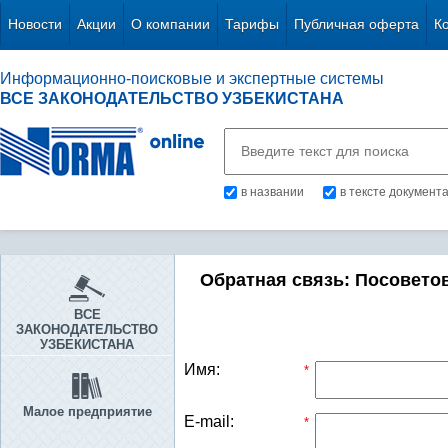
Новости
Акции
О компании
Тарифы
Публичная оферта
К
Информационно-поисковые и экспертные системы
ВСЕ ЗАКОНОДАТЕЛЬСТВО УЗБЕКИСТАНА
в названии
в тексте документ
Обратная связь: Посовето
ВСЕ
ЗАКОНОДАТЕЛЬСТВО
УЗБЕКИСТАНА
Имя:
*
Малое предприятие
E-mail:
*