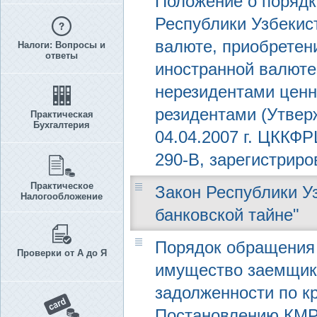
Положение о порядк
Республики Узбекис
валюте, приобретен
Налоги: Вопросы и
ответы
иностранной валюте
нерезидентами ценн
резидентами (Утвер
Практическая
Бухгалтерия
04.04.2007 г. ЦККФ
290-В, зарегистриро
Практическое
Закон Республики Узб
Налогообложение
банковской тайне"
Порядок обращения 
Проверки от А до Я
имущество заемщик
задолженности по к
Постановлению КМРУз