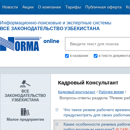
Новости
Акции
О компании
Тарифы
Публичная оферта
К
Информационно-поисковые и экспертные системы
ВСЕ ЗАКОНОДАТЕЛЬСТВО УЗБЕКИСТАНА
в названии
в тексте документ
Кадровый Консультант
ВСЕ
Кадровый консультант
/
Рабочее время
/
ЗАКОНОДАТЕЛЬСТВО
Вопросы-ответы раздела "Режим ра
УЗБЕКИСТАНА
Что такое режим рабочего време
предусмотреть для своих работн
Малое предприятие
Какие особенности режима рабоче
работ вахтовым методом?
(8.7 KB)