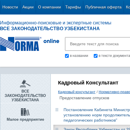
Новости
Акции
О компании
Тарифы
Публичная оферта
К
Информационно-поисковые и экспертные системы
ВСЕ ЗАКОНОДАТЕЛЬСТВО УЗБЕКИСТАНА
в названии
в тексте документ
Кадровый Консультант
ВСЕ
Кадровый консультант
/
Нормативно-право
ЗАКОНОДАТЕЛЬСТВО
Предоставление отпусков
УЗБЕКИСТАНА
Постановление Кабинета Министров
установлению норм продолжительн
Малое предприятие
педагогических работников"
Закон Республики Узбекистан от 29