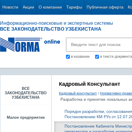
Новости
Акции
О компании
Тарифы
Публичная оферта
К
Информационно-поисковые и экспертные системы
ВСЕ ЗАКОНОДАТЕЛЬСТВО УЗБЕКИСТАНА
в названии
в тексте документ
Кадровый Консультант
ВСЕ
ЗАКОНОДАТЕЛЬСТВО
Кадровый консультант
/
Нормативно-право
УЗБЕКИСТАНА
Разработка и принятие локальных ак
Порядок разработки, согласовани
Постановлению КМ РУз от 12.07.20
Малое предприятие
Постановление Кабинета Министров
пересмотре и разработке нормати