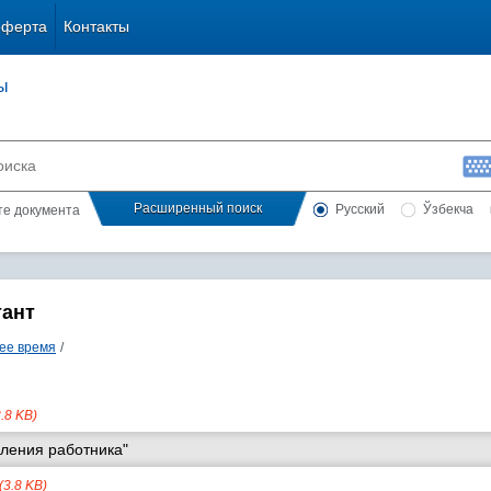
оферта
Контакты
ы
Расширенный поиск
Русский
Ўзбекча
сте документа
тант
ее время
/
3.8 KB)
ления работника"
(3.8 KB)