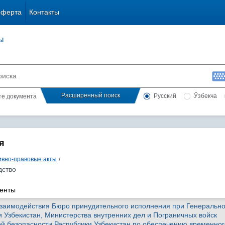
оферта
Контакты
ы
Расширенный поиск
Русский
Ўзбекча
сте документа
я
вно-правовые акты
/
дство
менты
взаимодействия Бюро принудительного исполнения при Генеральн
и Узбекистан, Министерства внутренних дел и Пограничных войск
й безопасности Республики Узбекистан по обеспечению временног