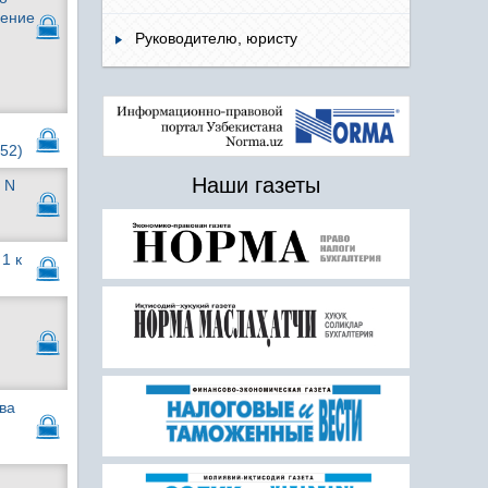
нение
Руководителю, юристу
52)
Наши газеты
 N
1 к
ва