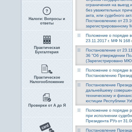
ограничения на выезд 
без уважительных прич
акта, или судебного а
Налоги: Вопросы и
Постановлению от 23.10
ответы
зарегистрированному М
Положение о порядке в
23.11.2017 г. МФ N 168
Практическая
Постановление от 23.1
Бухгалтерия
36 "Об утверждении По
(Зарегистрировано МЮ 2
Положение о порядке в
Постановлению Президен
Практическое
Налогообложение
Постановление Президен
дальнейшему совершен
техническому и финан
юстиции Республики Уз
Проверки от А до Я
Положение о порядке р
при исполнении судебн
Президента РУз от 31.0
Постановление Президен