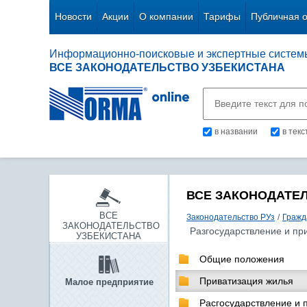
Новости
Акции
О компании
Тарифы
Публичная 
Информационно-поисковые и экспертные систем
ВСЕ ЗАКОНОДАТЕЛЬСТВО УЗБЕКИСТАНА
в названии
в тек
ВСЕ ЗАКОНОДАТЕ
ВСЕ
Законодательство РУз
/
Гражд
ЗАКОНОДАТЕЛЬСТВО
Разгосударствление и пр
УЗБЕКИСТАНА
Общие положения
Приватизация жилья
Малое предприятие
Расгосударствление и 