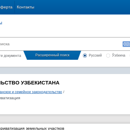
оферта
Контакты
ы
Расширенный поиск
Русский
Ўзбекча
сте документа
ЛЬСТВО УЗБЕКИСТАНА
анское и семейное законодательство
/
иватизация
приватизация земельных участков