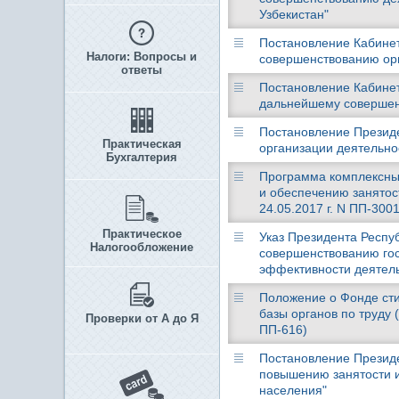
Узбекистан"
Постановление Кабинета
Налоги: Вопросы и
совершенствованию орг
ответы
Постановление Кабинета
дальнейшему совершенс
Постановление Президен
Практическая
организации деятельно
Бухгалтерия
Программа комплексны
и обеспечению занятос
24.05.2017 г. N ПП-3001
Практическое
Указ Президента Респуб
Налогообложение
совершенствованию гос
эффективности деятель
Положение о Фонде сти
базы органов по труду 
Проверки от А до Я
ПП-616)
Постановление Президен
повышению занятости и
населения"