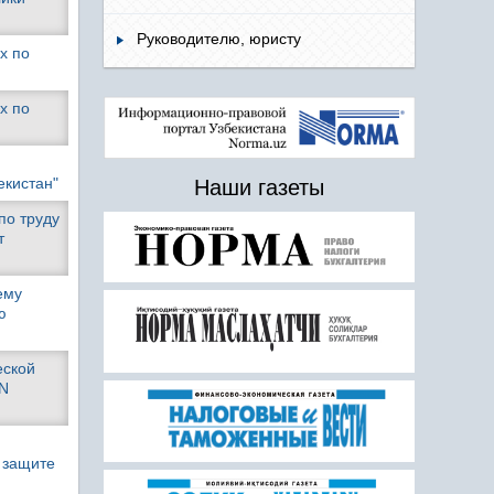
Руководителю, юристу
х по
х по
екистан"
Наши газеты
по труду
т
ему
ю
еской
 N
 защите