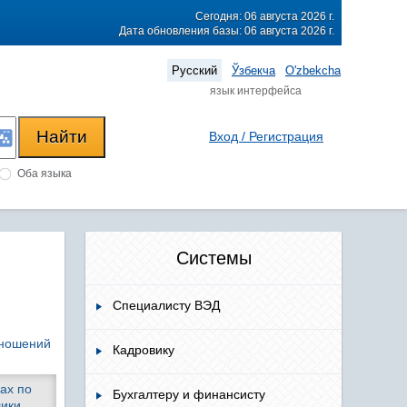
Сегодня: 06 августа 2026 г.
Дата обновления базы: 06 августа 2026 г.
Русский
Ўзбекча
O'zbekcha
язык интерфейса
Вход / Регистрация
Оба языка
Системы
Специалисту ВЭД
тношений
Кадровику
ах по
Бухгалтеру и финансисту
лики