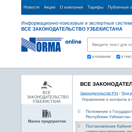
Новости
Акции
О компании
Тарифы
Публичная 
Информационно-поисковые и экспертные систем
ВСЕ ЗАКОНОДАТЕЛЬСТВО УЗБЕКИСТАНА
в названии
в тек
ВСЕ ЗАКОНОДАТЕ
ВСЕ
Законодательство РУз
/
Труд 
ЗАКОНОДАТЕЛЬСТВО
Управление и контроль в
УЗБЕКИСТАНА
Положение о Государст
Республики Узбекистан 
Малое предприятие
Постановление Кабинета
совершенствованию дея