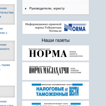
ении
Руководителю, юристу
тельства
м
ии
язи с
Наши газеты
ении
онного
а также
с
ении
тельства