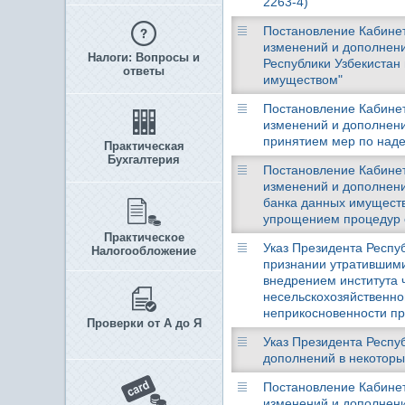
2263-4)
Постановление Кабинета
изменений и дополнени
Налоги: Вопросы и
Республики Узбекистан
ответы
имуществом"
Постановление Кабинета
изменений и дополнени
принятием мер по наде
Практическая
Бухгалтерия
Постановление Кабинета
изменений и дополнени
банка данных имущества
упрощением процедур с
Практическое
Указ Президента Респуб
Налогообложение
признании утратившими
внедрением института 
несельскохозяйственно
неприкосновенности пр
Проверки от А до Я
Указ Президента Респуб
дополнений в некоторы
Постановление Кабинета
изменений и дополнени