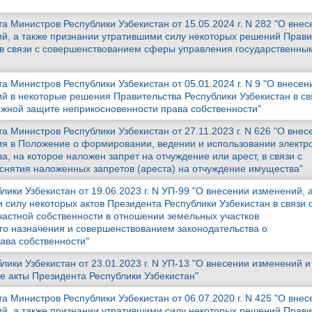
 Министров Республики Узбекистан от 15.05.2024 г. N 282 "О внес
й, а также признании утратившими силу некоторых решений Прави
 в связи с совершенствованием сферы управления государственны
 Министров Республики Узбекистан от 05.01.2024 г. N 9 "О внесен
й в некоторые решения Правительства Республики Узбекистан в св
жной защите неприкосновенности права собственности"
 Министров Республики Узбекистан от 27.11.2023 г. N 626 "О внес
я в Положение о формировании, ведении и использовании электр
, на которое наложен запрет на отчуждение или арест, в связи с
нятия наложенных запретов (ареста) на отчуждение имущества"
лики Узбекистан от 19.06.2023 г. N УП-99 "О внесении изменений, 
 силу некоторых актов Президента Республики Узбекистан в связи 
частной собственности в отношении земельных участков
го назначения и совершенствованием законодательства о
ава собственности"
лики Узбекистан от 23.01.2023 г. N УП-13 "O внесении изменений и
е акты Президента Республики Узбекистан"
 Министров Республики Узбекистан от 06.07.2020 г. N 425 "О внес
й, а также признании утратившими силу некоторых решений Прави