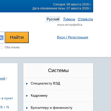
Сегодня: 08 августа 2026 г.
Дата обновления базы: 07 августа 2026 г.
Русский
Ўзбекча
O'zbekcha
язык интерфейса
Вход / Регистрация
Оба языка
Системы
ений
/
Специалисту ВЭД
Кадровику
 в пункт
 г. N
Бухгалтеру и финансисту