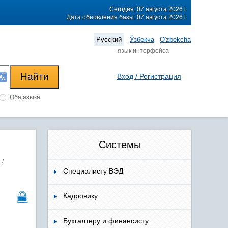
Сегодня: 07 августа 2026 г.
Дата обновления базы: 07 августа 2026 г.
Русский
Ўзбекча
O'zbekcha
язык интерфейса
Вход / Регистрация
Оба языка
Системы
/
Специалисту ВЭД
Кадровику
Бухгалтеру и финансисту