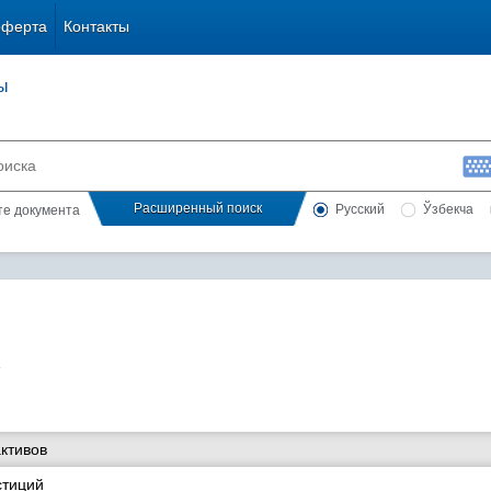
оферта
Контакты
ы
Расширенный поиск
Русский
Ўзбекча
сте документа
ктивов
стиций