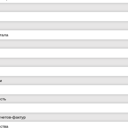
итала
и
сть
четов-фактур
ства