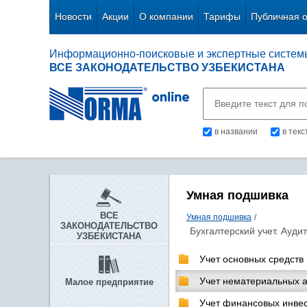
Новости
Акции
О компании
Тарифы
Публичная 
Информационно-поисковые и экспертные систем
ВСЕ ЗАКОНОДАТЕЛЬСТВО УЗБЕКИСТАНА
в названии
в тек
Умная подшивка
ВСЕ
Умная подшивка
/
ЗАКОНОДАТЕЛЬСТВО
Бухгалтерский учет. Аудит
УЗБЕКИСТАНА
Учет основных средств
Учет нематериальных а
Малое предприятие
Учет финансовых инве