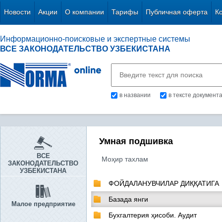
Новости
Акции
О компании
Тарифы
Публичная оферта
К
Информационно-поисковые и экспертные системы
ВСЕ ЗАКОНОДАТЕЛЬСТВО УЗБЕКИСТАНА
в названии
в тексте документ
Умная подшивка
ВСЕ
Моҳир тахлам
ЗАКОНОДАТЕЛЬСТВО
УЗБЕКИСТАНА
ФОЙДАЛАНУВЧИЛАР ДИҚҚАТИГА
Базада янги
Малое предприятие
Бухгалтерия ҳисоби. Аудит