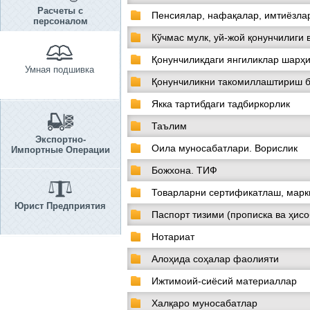
Расчеты с
Пенсиялар, нафақалар, имтиёзла
персоналом
Кўчмас мулк, уй-жой қонунчилиги 
Қонунчиликдаги янгиликлар шарҳи
Умная подшивка
Қонунчиликни такомиллаштириш 
Якка тартибдаги тадбиркорлик
Таълим
Экспортно-
Оила муносабатлари. Ворислик
Импортные Операции
Божхона. ТИФ
Товарларни сертификатлаш, мар
Юрист Предприятия
Паспорт тизими (прописка ва ҳисо
Нотариат
Алоҳида соҳалар фаолияти
Ижтимоий-сиёсий материаллар
Халқаро муносабатлар