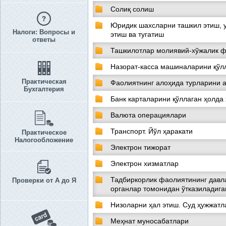
Солиқ солиш
Юридик шахсларни ташкил этиш, 
Налоги: Вопросы и
этиш ва тугатиш
ответы
Ташкилотлар молиявий-хўжалик ф
Назорат-касса машиналарини қўл
Практическая
Фаолиятнинг алоҳида турларини 
Бухгалтерия
Банк карталарини қўллаган ҳолда
Валюта операциялари
Транспорт. Йўл ҳаракати
Практическое
Налогообложение
Электрон тижорат
Электрон хизматлар
Тадбиркорлик фаолиятининг давла
Проверки от А до Я
органлар томонидан ўтказиладига
Низоларни ҳал этиш. Суд ҳужжатл
Меҳнат муносабатлари