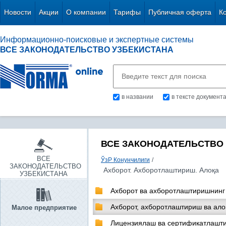
Новости
Акции
О компании
Тарифы
Публичная оферта
К
Информационно-поисковые и экспертные системы
ВСЕ ЗАКОНОДАТЕЛЬСТВО УЗБЕКИСТАНА
в названии
в тексте документ
ВСЕ ЗАКОНОДАТЕЛЬСТВО
ВСЕ
ЎзР Конунчилиги
/
ЗАКОНОДАТЕЛЬСТВО
Ахборот. Ахборотлаштириш. Алоқа
УЗБЕКИСТАНА
Ахборот ва ахборотлаштиришнинг
Ахборот, ахборотлаштириш ва ало
Малое предприятие
Лицензиялаш ва сертификатлашт