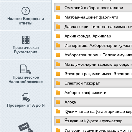
Оммавий ахборот воситалари
Матбаа-нашриёт фаолияти
Налоги: Вопросы и
ответы
Давлат сири. Тижорат ва хизмат 
Архив фонди. Архивлар
Иш юритиш. Ахборотларни ҳужжа
Практическая
Бухгалтерия
Ахборотлаштириш. Телекоммуника
Маълумотларни тармоқлар орқали
Электрон рақамли имзо. Электро
Практическое
Налогообложение
Электрон тижорат
Ахборот хавфсизлиги
Алоқа
Проверки от А до Я
Қўшимчалар ва ўзгартиришлар ки
Ўз кучини йўқотган ҳужжатлар
Услубий, тушунтирув, маълумот т