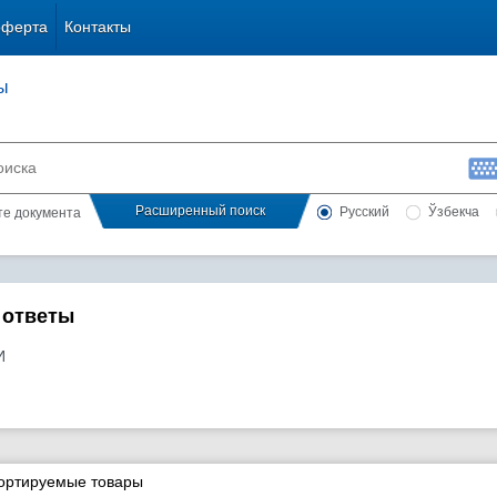
оферта
Контакты
ы
Расширенный поиск
Русский
Ўзбекча
сте документа
 ответы
И
портируемые товары