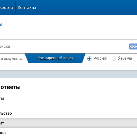
оферта
Контакты
ы
Расширенный поиск
Русский
Ўзбекча
сте документа
 ответы
ты
льство
ит
ина