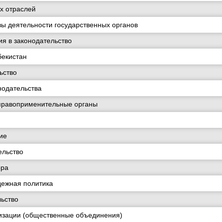
х отраслей
ы деятельности государственных органов
я в законодательство
бекистан
ьство
нодательства
правоприменительные органы
ие
ельство
ора
дежная политика
ьство
изации (общественные объединения)