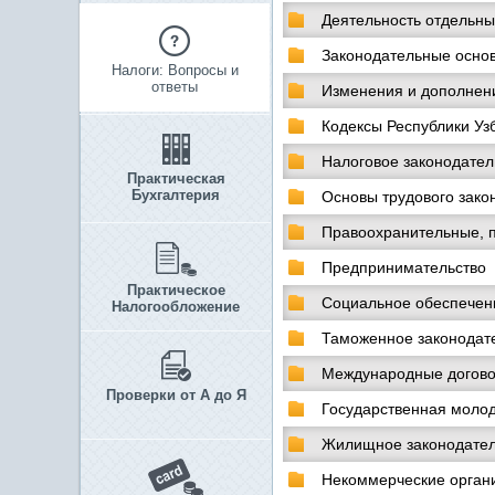
Деятельность отдельны
Законодательные основ
Налоги: Вопросы и
ответы
Изменения и дополнени
Кодексы Республики Уз
Налоговое законодател
Практическая
Бухгалтерия
Основы трудового зако
Правоохранительные, 
Предпринимательство
Практическое
Социальное обеспечен
Налогообложение
Таможенное законодат
Международные догов
Проверки от А до Я
Государственная моло
Жилищное законодател
Некоммерческие орган