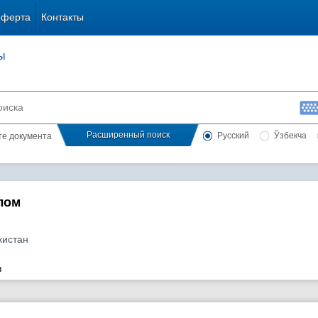
оферта
Контакты
ы
Расширенный поиск
Русский
Ўзбекча
сте документа
лом
кистан
з