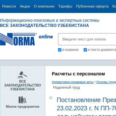
Новости
Акции
О компании
Тарифы
Публичная оферта
К
Информационно-поисковые и экспертные системы
ВСЕ ЗАКОНОДАТЕЛЬСТВО УЗБЕКИСТАНА
в названии
в тексте документ
Расчеты с персоналом
ВСЕ
Нормативно-правовые акты
/
Основы труд
ЗАКОНОДАТЕЛЬСТВО
Надомный труд
УЗБЕКИСТАНА
Постановление През
Малое предприятие
23.02.2023 г. N ПП-