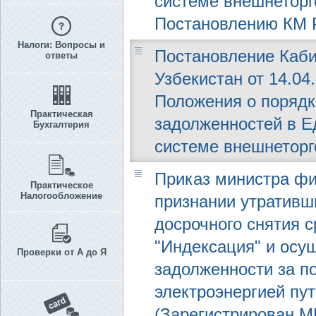
системе внешнеторг
Постановлению КМ РУ
Налоги: Вопросы и
Постановление Каби
ответы
Узбекистан от 14.04
Положения о порядк
Практическая
задолженностей в Е
Бухгалтерия
системе внешнеторг
Приказ министра фин
Практическое
Налогообложение
признании утративш
досрочного снятия 
"Индексация" и осу
Проверки от А до Я
задолженности за п
электроэнергией пу
(Зарегистрирован МЮ