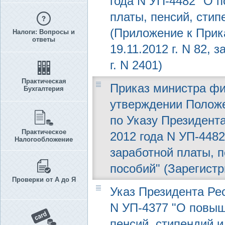
года N УП-4482 "О 
платы, пенсий, сти
(Приложение к Прик
Налоги: Вопросы и
ответы
19.11.2012 г. N 82,
г. N 2401)
Практическая
Приказ министра фин
Бухгалтерия
утверждении Положе
по Указу Президента
Практическое
2012 года N УП-448
Налогообложение
заработной платы, 
пособий" (Зарегистр
Проверки от А до Я
Указ Президента Рес
N УП-4377 "О повыш
пенсий, стипендий 