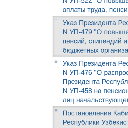
N УП-522 "О повыше
оплаты труда, пенси
Указ Президента Рес
N УП-479 "О повыше
пенсий, стипендий 
бюджетных организа
Указ Президента Рес
N УП-476 "О распро
Президента Республи
N УП-458 на пенсио
лиц начальствующег
Постановление Каби
Республики Узбекист