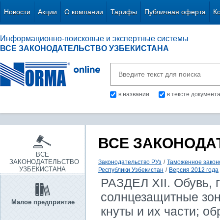
Новости
Акции
О компании
Тарифы
Публичная оферта
К
Информационно-поисковые и экспертные системы
ВСЕ ЗАКОНОДАТЕЛЬСТВО УЗБЕКИСТАНА
в названии
в тексте документ
ВСЕ ЗАКОНОДА
ВСЕ
ЗАКОНОДАТЕЛЬСТВО
Законодательство РУз
/
Таможенное закон
УЗБЕКИСТАНА
Республики Узбекистан
/
Версия 2012 года
РАЗДЕЛ ХII. Обувь, 
солнцезащитные зонт
Малое предприятие
кнуты и их части; о