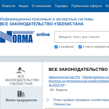
Новости
Акции
О компании
Тарифы
Публичная оферта
К
Информационно-поисковые и экспертные системы
ВСЕ ЗАКОНОДАТЕЛЬСТВО УЗБЕКИСТАНА
в названии
в тексте документ
ВСЕ ЗАКОНОДАТЕЛЬСТВО
ВСЕ
Законодательство РУз
/
Общие вопросы хо
ЗАКОНОДАТЕЛЬСТВО
контроль за деятельностью хозяйствующи
УЗБЕКИСТАНА
за 2014 год
/
04. Апрель
План-график проверок хозяйству
Малое предприятие
Узбекистан