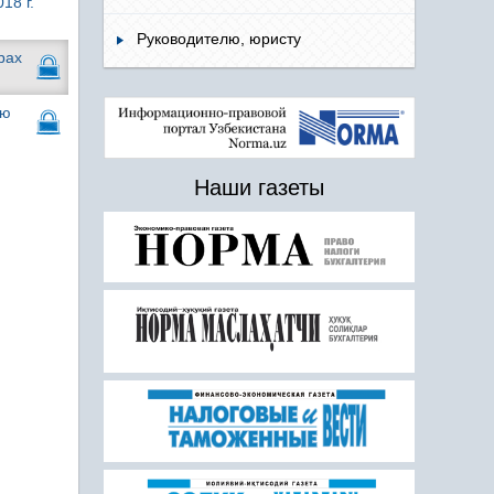
18 г.
Руководителю, юристу
рах
ию
Наши газеты