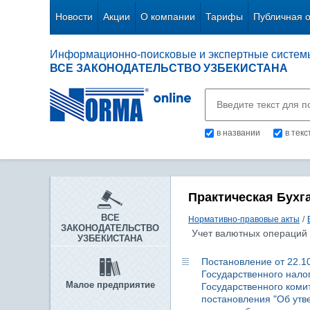
Новости
Акции
О компании
Тарифы
Публичная 
Информационно-поисковые и экспертные систем
ВСЕ ЗАКОНОДАТЕЛЬСТВО УЗБЕКИСТАНА
в названии
в тек
Практическая Бухг
ВСЕ
Нормативно-правовые акты
/
ЗАКОНОДАТЕЛЬСТВО
Учет валютных операций
УЗБЕКИСТАНА
Постановление от 22.10
Государственного налог
Малое предприятие
Государственного комит
постановления "Об утв