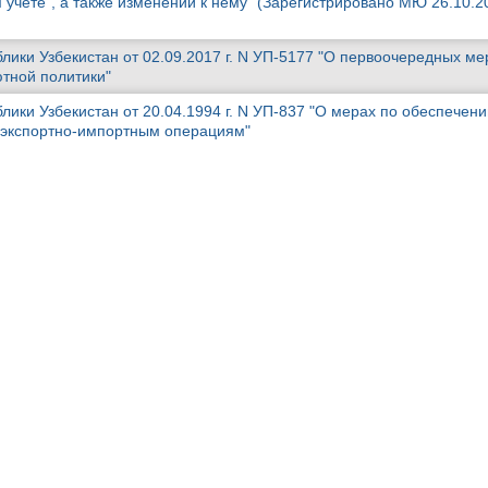
 учете", а также изменений к нему" (Зарегистрировано МЮ 26.10.20
лики Узбекистан от 02.09.2017 г. N УП-5177 "О первоочередных ме
тной политики"
лики Узбекистан от 20.04.1994 г. N УП-837 "О мерах по обеспечен
 экспортно-импортным операциям"