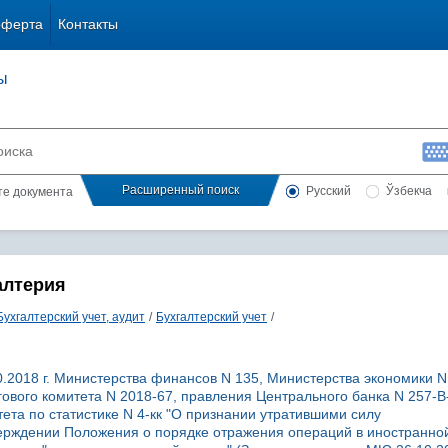
оферта
Контакты
ы
Расширенный поиск
Русский
Ўзбекча
сте документа
алтерия
Бухгалтерский учет, аудит
/
Бухгалтерский учет
/
.2018 г. Министерства финансов N 135, Министерства экономики N
ового комитета N 2018-67, правления Центрального банка N 257-В
ета по статистике N 4-кк "О признании утратившими силу
ерждении Положения о порядке отражения операций в иностранно