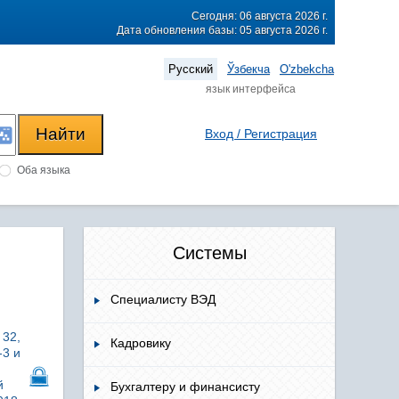
Сегодня: 06 августа 2026 г.
Дата обновления базы: 05 августа 2026 г.
Русский
Ўзбекча
O'zbekcha
язык интерфейса
Вход / Регистрация
Оба языка
Системы
Специалисту ВЭД
 32,
Кадровику
-3 и
й
Бухгалтеру и финансисту