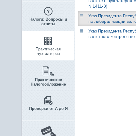
валюте в бухгалтерском
N 1411-3)
Указ Президента Респуб
Налоги: Вопросы и
по либерализации валю
ответы
Указ Президента Респуб
валютного контроля по
Практическая
Бухгалтерия
Практическое
Налогообложение
Проверки от А до Я