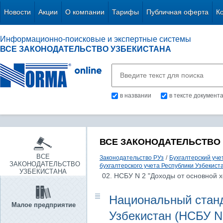
Новости
Акции
О компании
Тарифы
Публичная оферта
К
Информационно-поисковые и экспертные системы
ВСЕ ЗАКОНОДАТЕЛЬСТВО УЗБЕКИСТАНА
в названии
в тексте документ
ВСЕ ЗАКОНОДАТЕЛЬСТВО
ВСЕ
Законодательство РУз
/
Бухгалтерский уче
ЗАКОНОДАТЕЛЬСТВО
бухгалтерского учета Республики Узбекист
УЗБЕКИСТАНА
02. НСБУ N 2 "Доходы от основной 
Национальный станд
Малое предприятие
Узбекистан (НСБУ N