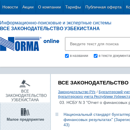
Новости
Акции
О компании
Тарифы
Публичная оферта
К
Информационно-поисковые и экспертные системы
ВСЕ ЗАКОНОДАТЕЛЬСТВО УЗБЕКИСТАНА
в названии
в тексте документ
ВСЕ ЗАКОНОДАТЕЛЬСТВО
ВСЕ
Законодательство РУз
/
Бухгалтерский уче
ЗАКОНОДАТЕЛЬСТВО
бухгалтерского учета Республики Узбекист
УЗБЕКИСТАНА
03. НСБУ N 3 "Отчет о финансовых р
Национальный стандарт бухгалтерс
Малое предприятие
финансовых результатах" (3арегис
43)