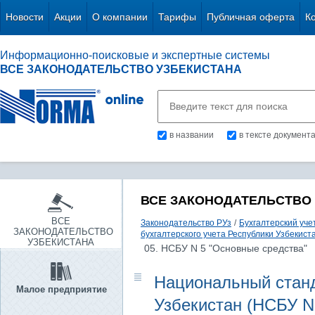
Новости
Акции
О компании
Тарифы
Публичная оферта
К
Информационно-поисковые и экспертные системы
ВСЕ ЗАКОНОДАТЕЛЬСТВО УЗБЕКИСТАНА
в названии
в тексте документ
ВСЕ ЗАКОНОДАТЕЛЬСТВО
ВСЕ
Законодательство РУз
/
Бухгалтерский уче
ЗАКОНОДАТЕЛЬСТВО
бухгалтерского учета Республики Узбекист
УЗБЕКИСТАНА
05. НСБУ N 5 "Основные средства"
Национальный станд
Малое предприятие
Узбекистан (НСБУ N