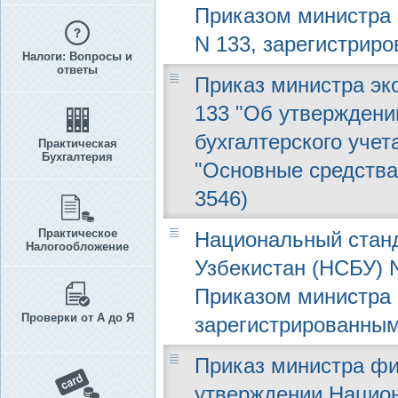
Приказом министра э
N 133, зарегистриро
Налоги: Вопросы и
ответы
Приказ министра эко
133 "Об утверждени
бухгалтерского учет
Практическая
Бухгалтерия
"Основные средства
3546)
Практическое
Национальный станд
Налогообложение
Узбекистан (НСБУ) 
Приказом министра ф
Проверки от А до Я
зарегистрированным
Приказ министра фин
утверждении Национ