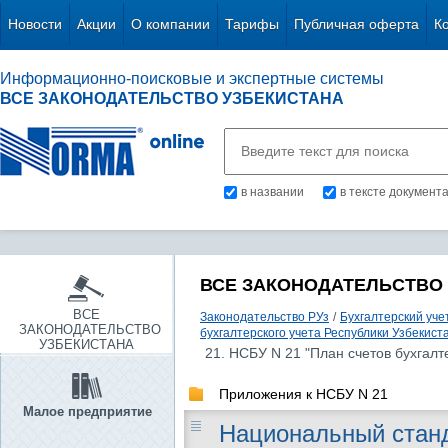
Новости
Акции
О компании
Тарифы
Публичная оферта
К
Информационно-поисковые и экспертные системы
ВСЕ ЗАКОНОДАТЕЛЬСТВО УЗБЕКИСТАНА
в названии
в тексте документ
ВСЕ ЗАКОНОДАТЕЛЬСТВО
ВСЕ
Законодательство РУз
/
Бухгалтерский уче
ЗАКОНОДАТЕЛЬСТВО
бухгалтерского учета Республики Узбекист
УЗБЕКИСТАНА
21. НСБУ N 21 "План счетов бухгалт
Приложения к НСБУ N 21
Малое предприятие
Национальный станд