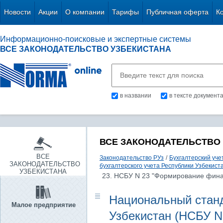
Новости
Акции
О компании
Тарифы
Публичная оферта
К
Информационно-поисковые и экспертные системы
ВСЕ ЗАКОНОДАТЕЛЬСТВО УЗБЕКИСТАНА
в названии
в тексте документ
ВСЕ ЗАКОНОДАТЕЛЬСТВО
ВСЕ
Законодательство РУз
/
Бухгалтерский уче
ЗАКОНОДАТЕЛЬСТВО
бухгалтерского учета Республики Узбекист
УЗБЕКИСТАНА
23. НСБУ N 23 "Формирование фина
Национальный станд
Малое предприятие
Узбекистан (НСБУ N