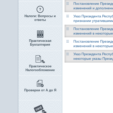
Постановление Президен
изменений и дополнени
Налоги: Вопросы и
Указ Президента Респуб
ответы
признании утратившими
Постановление Президен
изменений в некоторые
Практическая
Постановление Президен
Бухгалтерия
изменений в некоторые
Указ Президента Респуб
некоторые указы Прези
Практическое
Налогообложение
Проверки от А до Я