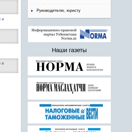
Руководителю, юристу
 и
Наши газеты
 в