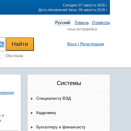
Сегодня: 07 августа 2026 г.
Дата обновления базы: 06 августа 2026 г.
Русский
Ўзбекча
O'zbekcha
язык интерфейса
Вход / Регистрация
Оба языка
Системы
новления
Специалисту ВЭД
Кадровику
 и
и
Бухгалтеру и финансисту