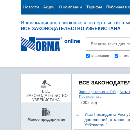
Новости
Акции
О компании
Тарифы
Публичная 
Информационно-поисковые и экспертные систем
ВСЕ ЗАКОНОДАТЕЛЬСТВО УЗБЕКИСТАНА
в названии
в тек
ВСЕ ЗАКОНОДАТЕ
ВСЕ
Законодательство РУз
/
Акты 
ЗАКОНОДАТЕЛЬСТВО
Президента
/
УЗБЕКИСТАНА
2008 год
Указ Президента Респуб
Малое предприятие
дополнений, а также п
Узбекистан"