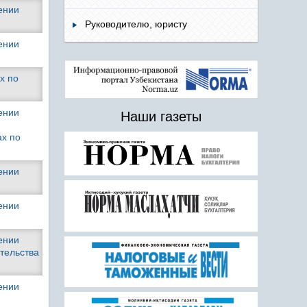
ении
Руководителю, юристу
ении
х по
ении
Наши газеты
ах по
ении
ении
ении
тельства
ении