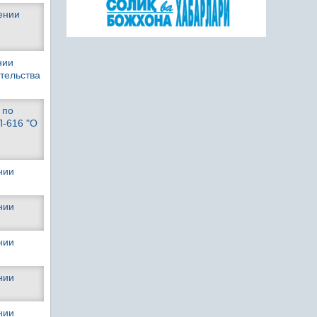
ении
нии
тельства
 по
П-616 "О
нии
нии
нии
нии
нии