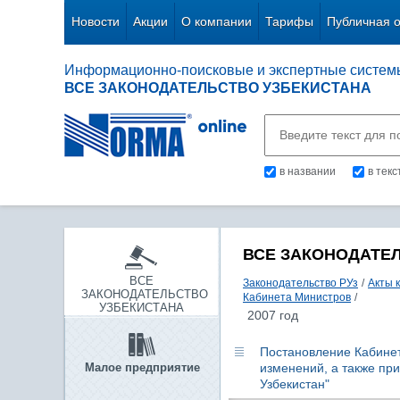
Новости
Акции
О компании
Тарифы
Публичная 
Информационно-поисковые и экспертные систем
ВСЕ ЗАКОНОДАТЕЛЬСТВО УЗБЕКИСТАНА
в названии
в тек
ВСЕ ЗАКОНОДАТЕ
ВСЕ
Законодательство РУз
/
Акты 
ЗАКОНОДАТЕЛЬСТВО
Кабинета Министров
/
УЗБЕКИСТАНА
2007 год
Постановление Кабинета
Малое предприятие
изменений, а также пр
Узбекистан"