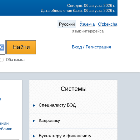
Сегодня: 06 августа 2026 г.
Дата обновления базы: 06 августа 2026 г.
Русский
Ўзбекча
O'zbekcha
язык интерфейса
Вход / Регистрация
Оба языка
Системы
я
Специалисту ВЭД
Кадровику
ении
ублики
Бухгалтеру и финансисту