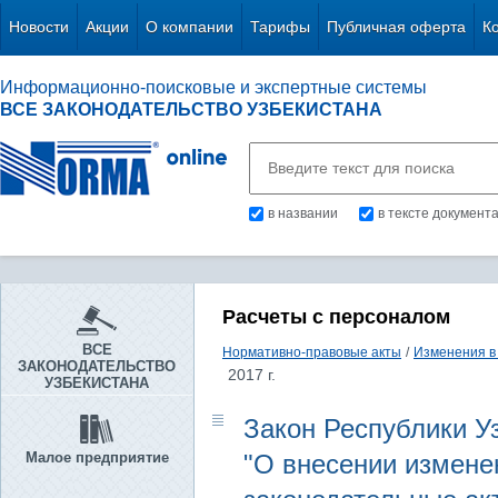
Новости
Акции
О компании
Тарифы
Публичная оферта
К
Информационно-поисковые и экспертные системы
ВСЕ ЗАКОНОДАТЕЛЬСТВО УЗБЕКИСТАНА
в названии
в тексте документ
Расчеты с персоналом
ВСЕ
Нормативно-правовые акты
/
Изменения в
ЗАКОНОДАТЕЛЬСТВО
2017 г.
УЗБЕКИСТАНА
Закон Республики Уз
Малое предприятие
"О внесении измене