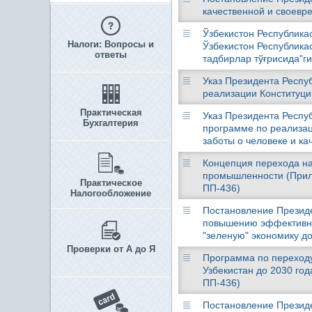
качественной и своевре
Ўзбекистон Республикас
Налоги: Вопросы и
Ўзбекистон Республика
ответы
тадбирлар тўғрисида"г
Указ Президента Респуб
реализации Конституци
Практическая
Указ Президента Респуб
Бухгалтерия
программе по реализаци
заботы о человеке и ка
Концепция перехода на
промышленности (Прило
Практическое
ПП-436)
Налогообложение
Постановление Президен
повышению эффективно
"зеленую" экономику до
Проверки от А до Я
Программа по переходу
Узбекистан до 2030 год
ПП-436)
Постановление Президе