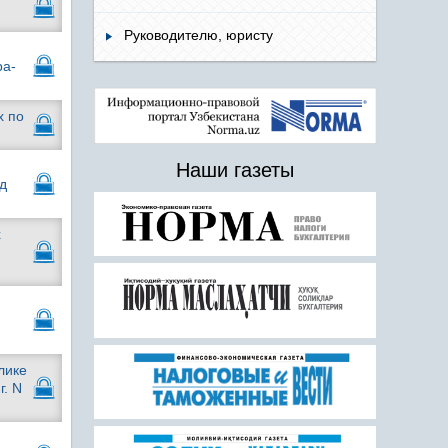
Руководителю, юристу
ра-
х по
Наши газеты
д
х
лике
г. N