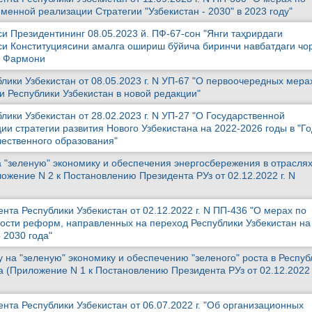
менной реализации Стратегии "Узбекистан - 2030" в 2023 году"
и Президентининг 08.05.2023 й. ПФ-67-сон "Янги таҳрирдаги
си Конституциясини амалга ошириш бўйича биринчи навбатдаги чо
и Фармони
лики Узбекистан от 08.05.2023 г. N УП-67 "О первоочередных мера
и Республики Узбекистан в новой редакции"
лики Узбекистан от 28.02.2023 г. N УП-27 "О Государственной
и стратегии развития Нового Узбекистана на 2022-2026 годы в "Го
чественного образования"
 "зеленую" экономику и обеспечения энергосбережения в отрасля
жение N 2 к Постановлению Президента РУз от 02.12.2022 г. N
та Республики Узбекистан от 02.12.2022 г. N ПП-436 "О мерах по
сти реформ, направленных на переход Республики Узбекистан на
 2030 года"
 на "зеленую" экономику и обеспечению "зеленого" роста в Респуб
а (Приложение N 1 к Постановлению Президента РУз от 02.12.2022 
нта Республики Узбекистан от 06.07.2022 г. "Об организационных