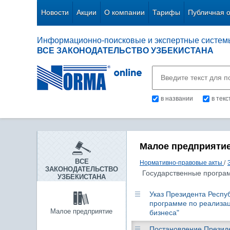
Новости
Акции
О компании
Тарифы
Публичная 
Информационно-поисковые и экспертные систем
ВСЕ ЗАКОНОДАТЕЛЬСТВО УЗБЕКИСТАНА
в названии
в тек
Малое предприяти
ВСЕ
Нормативно-правовые акты
/
ЗАКОНОДАТЕЛЬСТВО
Государственные програ
УЗБЕКИСТАНА
Указ Президента Респуб
программе по реализац
Малое предприятие
бизнеса"
Постановление Президен