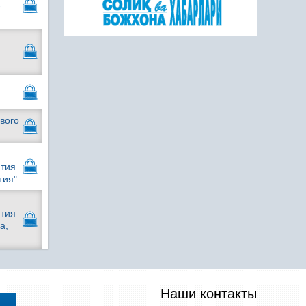
-
ового
ития
тия"
ития
а,
Наши контакты