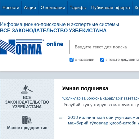
Новости
Акции
О компании
Тарифы
Публичная оферта
К
Информационно-поисковые и экспертные системы
ВСЕ ЗАКОНОДАТЕЛЬСТВО УЗБЕКИСТАНА
в названии
в тексте документ
Умная подшивка
ВСЕ
"Соликлар ва божхона хабарлари" газетас
ЗАКОНОДАТЕЛЬСТВО
Услубий, тушунтирув ва маълумот т
УЗБЕКИСТАНА
2018 йилнинг май ойи учун жисм
мажбурий тўловлар ҳисоб-китоби 
Малое предприятие